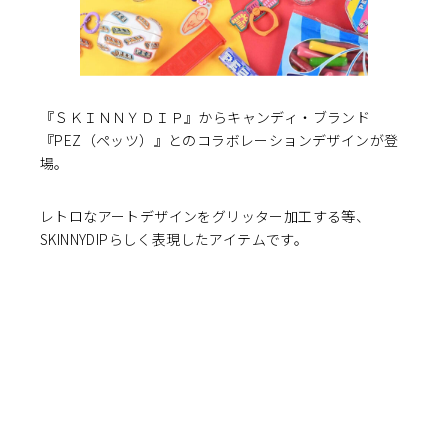
『ＳＫＩＮＮＹＤＩＰ』からキャンディ・ブランド
『PEZ（ペッツ）』とのコラボレーションデザインが登
S②lab（株式会社エスツー・ラボ）
愛知県一宮市木曽川町黒田蔵ノ浦15-8
場。
0586-27-8989
info@s2lab.jp
レトロなアートデザインをグリッター加工する等、
SKINNYDIPらしく表現したアイテムです。
プライバシーポリシー
© S②lab 無断転用、転載不可