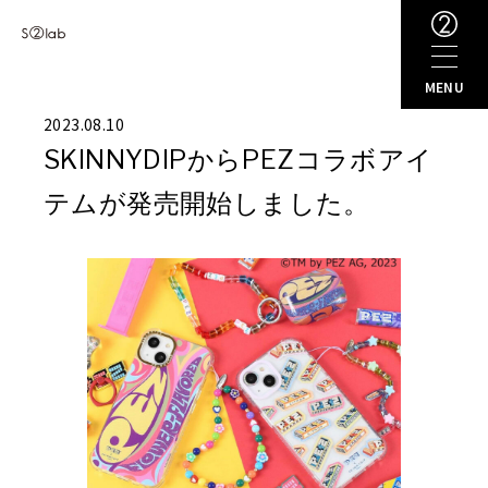
Vi
s
ion
MENU
2023.08.10
Brand
s
SKINNYDIPからPEZコラボアイ
テムが発売開始しました。
New
s
About
Recruit
SDG's
Contact